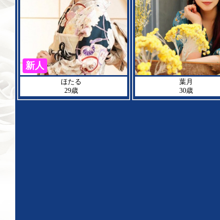
新人
ほたる
葉月
29歳
30歳